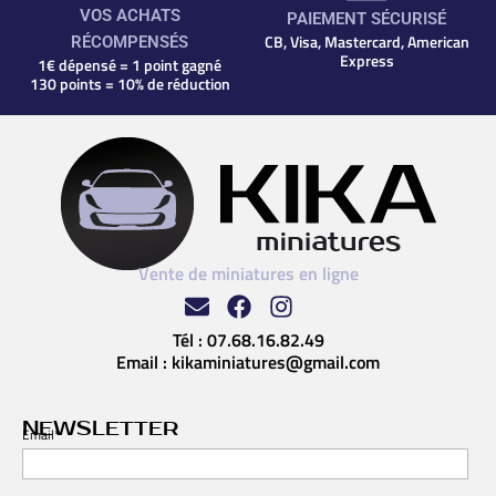
VOS ACHATS
PAIEMENT SÉCURISÉ
CB, Visa, Mastercard, American
RÉCOMPENSÉS
Express
1€ dépensé = 1 point gagné
130 points = 10% de réduction
Vente de miniatures en ligne
Tél :
07.68.16.82.49
Email :
kikaminiatures@gmail.com
NEWSLETTER
Email*