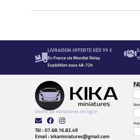
LIVRAISON OFFERTE DÈS 99 €
S
En France via Mondial Relay
1
Expédition sous 48-72h
N
Ema
No
Vente de miniatures en ligne
Pré
Tél :
07.68.16.82.49
Email :
kikaminiatures@gmail.com