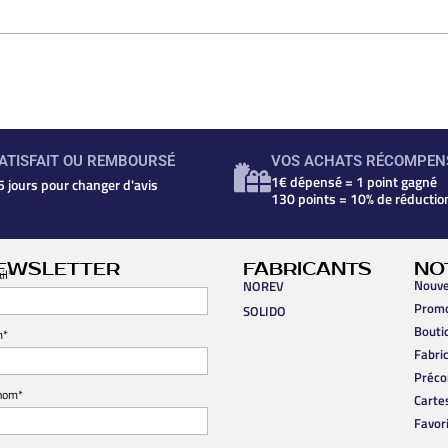
ATISFAIT OU REMBOURSÉ
VOS ACHATS RÉCOMPEN
1€ dépensé = 1 point gagné
5 jours pour changer d'avis
130 points = 10% de réductio
EWSLETTER
FABRICANTS
NO
il*
Nouve
NOREV
Prom
SOLIDO
Bouti
m*
Fabri
Préc
nom*
Carte
Favor