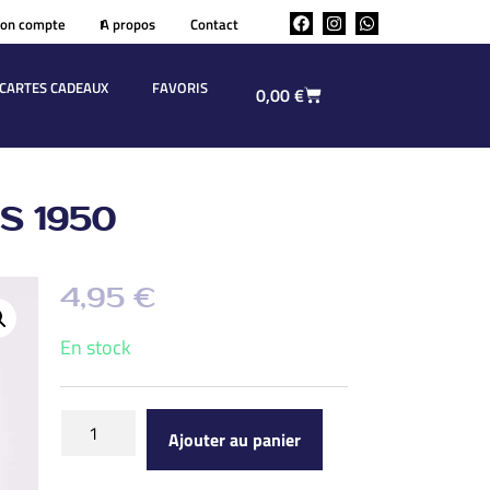
on compte
A propos
Contact
CARTES CADEAUX
FAVORIS
0,00
€
S 1950
4,95
€
En stock
Ajouter au panier