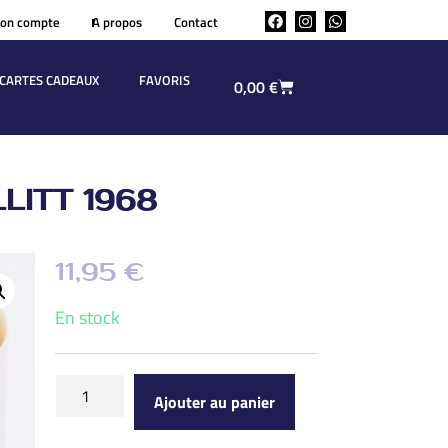
on compte
A propos
Contact
CARTES CADEAUX
FAVORIS
0,00
€
LITT 1968
11,95
€
En stock
Ajouter au panier