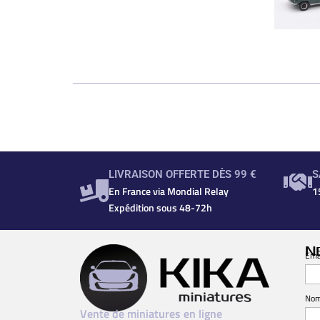
LIVRAISON OFFERTE DÈS 99 €
S
En France via Mondial Relay
1
Expédition sous 48-72h
N
Ema
No
Vente de miniatures en ligne