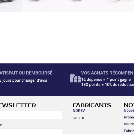
ATISFAIT OU REMBOURSÉ
VOS ACHATS RÉCOMPEN
1€ dépensé = 1 point gagné
5 jours pour changer d'avis
130 points = 10% de réductio
EWSLETTER
FABRICANTS
NO
il*
Nouve
NOREV
Prom
SOLIDO
Bouti
m*
Fabri