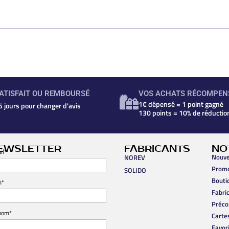
ATISFAIT OU REMBOURSÉ
VOS ACHATS RÉCOMPEN
1€ dépensé = 1 point gagné
5 jours pour changer d'avis
130 points = 10% de réductio
EWSLETTER
FABRICANTS
NO
il*
Nouve
NOREV
Prom
SOLIDO
Bouti
m*
Fabri
Préc
nom*
Carte
Favor