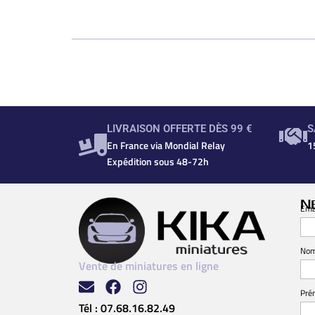
LIVRAISON OFFERTE DÈS 99 €
S
En France via Mondial Relay
1
Expédition sous 48-72h
N
Ema
No
Vente de miniatures en ligne
Pré
Tél :
07.68.16.82.49