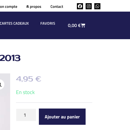
on compte
A propos
Contact
CARTES CADEAUX
FAVORIS
0,00
€
2013
4,95
€
En stock
Ajouter au panier