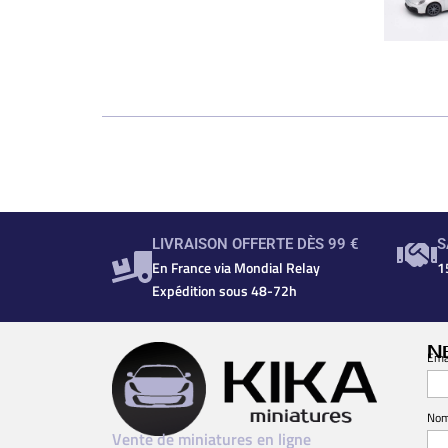
LIVRAISON OFFERTE DÈS 99 €
S
En France via Mondial Relay
1
Expédition sous 48-72h
N
Ema
No
Vente de miniatures en ligne