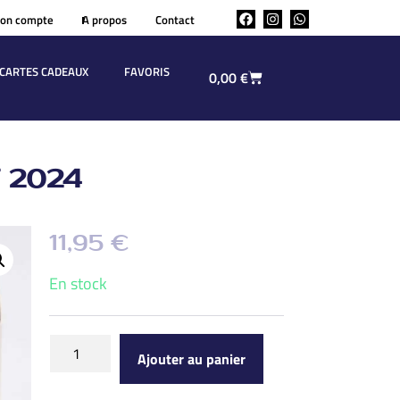
on compte
A propos
Contact
CARTES CADEAUX
FAVORIS
0,00
€
T 2024
11,95
€
En stock
Ajouter au panier