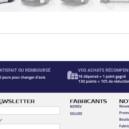
ATISFAIT OU REMBOURSÉ
VOS ACHATS RÉCOMPEN
1€ dépensé = 1 point gagné
5 jours pour changer d'avis
130 points = 10% de réductio
EWSLETTER
FABRICANTS
NO
il*
Nouve
NOREV
Prom
SOLIDO
Bouti
m*
Fabri