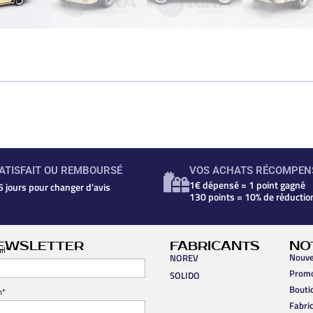
ATISFAIT OU REMBOURSÉ
VOS ACHATS RÉCOMPEN
1€ dépensé = 1 point gagné
5 jours pour changer d'avis
130 points = 10% de réductio
EWSLETTER
FABRICANTS
NO
il*
Nouve
NOREV
Prom
SOLIDO
Bouti
m*
Fabri