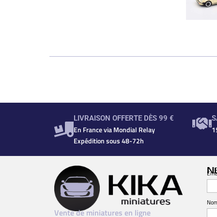
LIVRAISON OFFERTE DÈS 99 €
S
En France via Mondial Relay
1
Expédition sous 48-72h
N
Ema
No
Vente de miniatures en ligne