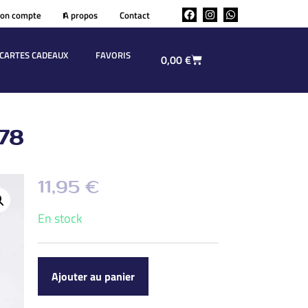
on compte
A propos
Contact
CARTES CADEAUX
FAVORIS
0,00
€
78
11,95
€
En stock
Ajouter au panier