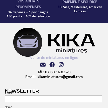
VOS ACHATS
PAIEMENT SÉCURISÉ
CB, Visa, Mastercard, American
RÉCOMPENSÉS
Express
1€ dépensé = 1 point gagné
130 points = 10% de réduction
Vente de miniatures en ligne
Tél :
07.68.16.82.49
Email :
kikaminiatures@gmail.com
NEWSLETTER
Email*
Nom*