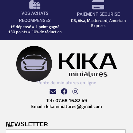
VOS ACHATS
PAIEMENT SÉCURISÉ
CB, Visa, Mastercard, American
RÉCOMPENSÉS
Express
1€ dépensé = 1 point gagné
130 points = 10% de réduction
Vente de miniatures en ligne
Tél :
07.68.16.82.49
Email :
kikaminiatures@gmail.com
NEWSLETTER
Email*