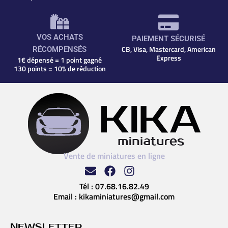
VOS ACHATS
PAIEMENT SÉCURISÉ
CB, Visa, Mastercard, American
RÉCOMPENSÉS
Express
1€ dépensé = 1 point gagné
130 points = 10% de réduction
Vente de miniatures en ligne
Tél :
07.68.16.82.49
Email :
kikaminiatures@gmail.com
NEWSLETTER