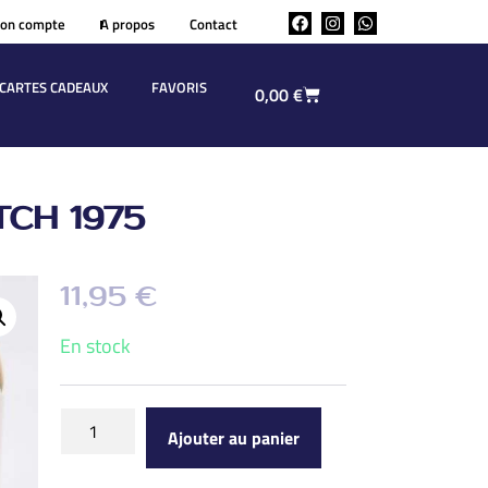
on compte
A propos
Contact
CARTES CADEAUX
FAVORIS
0,00
€
CH 1975
11,95
€
En stock
Ajouter au panier