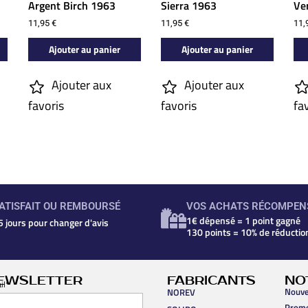
Argent Birch 1963
Sierra 1963
Ver
11,95
€
11,95
€
11,
Ajouter au panier
Ajouter au panier
Ajouter aux
Ajouter aux
favoris
favoris
fa
ATISFAIT OU REMBOURSÉ
VOS ACHATS RÉCOMPEN
1€ dépensé = 1 point gagné
5 jours pour changer d'avis
130 points = 10% de réductio
EWSLETTER
FABRICANTS
NO
il*
Nouve
NOREV
Prom