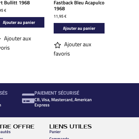
t Bullitt 1968
Fastback Bleu Acapulco
1968
95
€
11,95
€
Ajouter au panier
Ajouter au panier
Ajouter aux
Ajouter aux
voris
favoris
SÉS
PAIEMENT SÉCURISÉ
CB, Visa, Mastercard, American
n
Express
TRE OFFRE
LIENS UTILES
autés
Panier
os
Commande